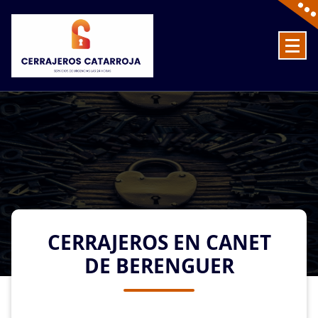
Skip
to
content
Cerrajeros en Catarroja las 24 Horas
CERRAJEROS EN CANET
DE BERENGUER