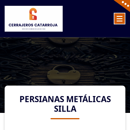
Skip
to
content
Cerrajeros en Catarroja las 24 Horas
PERSIANAS METÁLICAS
SILLA