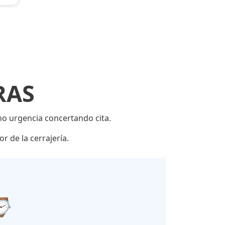
RAS
 no urgencia concertando cita.
r de la cerrajería.
 ⌚