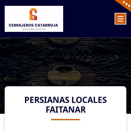
Skip
to
content
Cerrajeros en Catarroja las 24 Horas
PERSIANAS LOCALES
FAITANAR