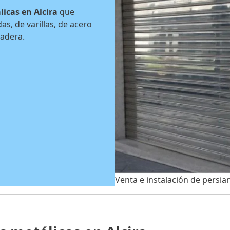
icas en Alcira
que
s, de varillas, de acero
madera.
Venta e instalación de persia