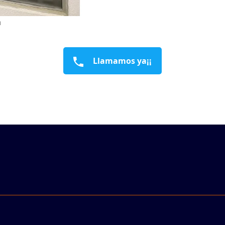
a
Llamamos ya¡¡