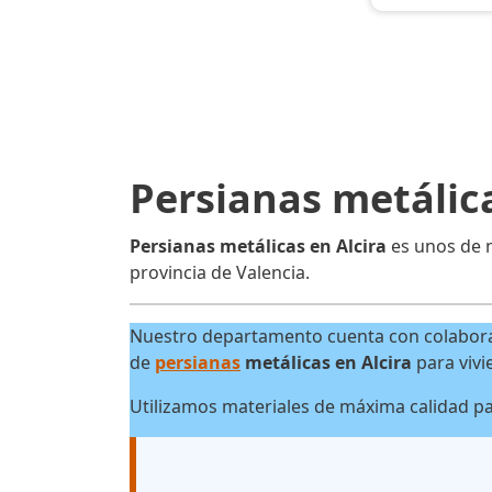
Persianas metálica
Persianas metálicas en Alcira
es unos de n
provincia de Valencia.
Nuestro departamento cuenta con colaborado
de
persianas
metálicas en Alcira
para vivi
Utilizamos materiales de máxima calidad p