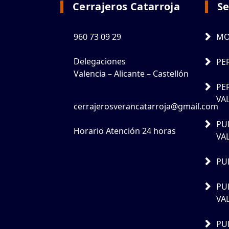
Cerrajeros Catarroja
Se
960 73 09 29
MO
Delegaciones
PE
Valencia – Alicante – Castellón
PE
VA
cerrajerosverancatarroja@gmail.com
PU
Horario Atención 24 horas
VA
PU
PU
VA
PU