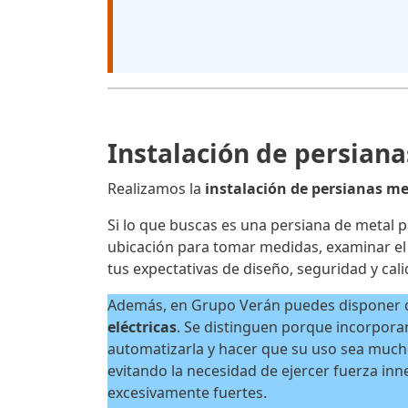
Instalación de persiana
Realizamos la
instalación de persianas me
Si lo que buscas es una persiana de metal 
ubicación para tomar medidas, examinar el e
tus expectativas de diseño, seguridad y cali
Además, en Grupo Verán puedes disponer
eléctricas
. Se distinguen porque incorpor
automatizarla y hacer que su uso sea much
evitando la necesidad de ejercer fuerza inn
excesivamente fuertes.