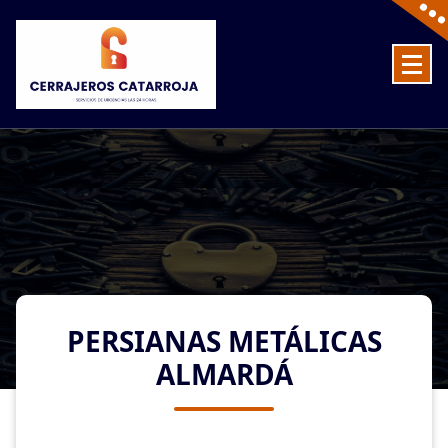
Skip
to
content
Cerrajeros en Catarroja las 24 Horas
PERSIANAS METÁLICAS
ALMARDÁ