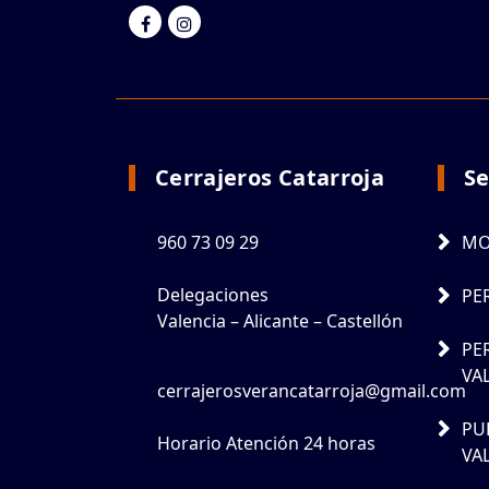
Cerrajeros Catarroja
Se
960 73 09 29
MO
Delegaciones
PE
Valencia – Alicante – Castellón
PE
VA
cerrajerosverancatarroja@gmail.com
PU
Horario Atención 24 horas
VA