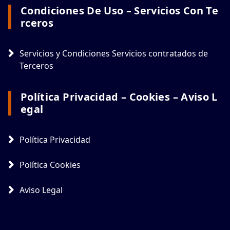
Condiciones De Uso – Servicios Con Te
Rceros
Servicios y Condiciones Servicios contratados de
Terceros
Política Privacidad – Cookies – Aviso L
Egal
Política Privacidad
Política Cookies
Aviso Legal