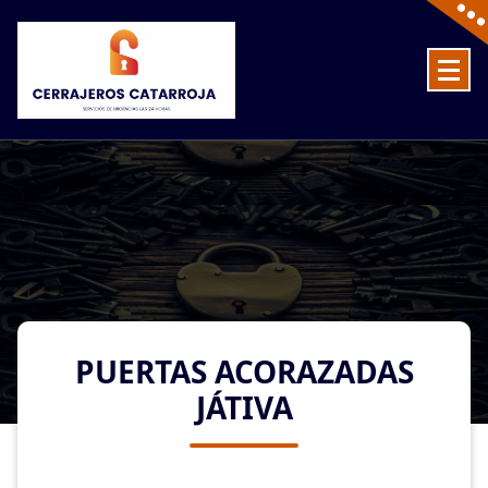
Skip
to
content
Cerrajeros en Catarroja las 24 Horas
PUERTAS ACORAZADAS
JÁTIVA