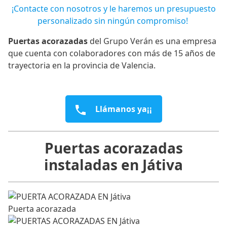
¡Contacte con nosotros y le haremos un presupuesto
personalizado sin ningún compromiso!
Puertas acorazadas
del Grupo Verán es una empresa
que cuenta con colaboradores con más de 15 años de
trayectoria en la provincia de Valencia.
Llámanos ya¡¡
Puertas acorazadas
instaladas en Játiva
Puerta acorazada