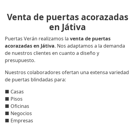
Venta de puertas acorazadas
en Játiva
Puertas Verán realizamos la
venta de puertas
acorazadas en Játiva
. Nos adaptamos a la demanda
de nuestros clientes en cuanto a diseño y
presupuesto.
Nuestros colaboradores ofertan una extensa variedad
de puertas blindadas para:
■ Casas
■ Pisos
■ Oficinas
■ Negocios
■ Empresas