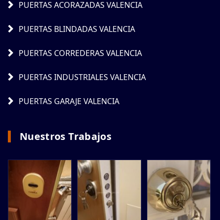
PUERTAS ACORAZADAS VALENCIA
PUERTAS BLINDADAS VALENCIA
PUERTAS CORREDERAS VALENCIA
PUERTAS INDUSTRIALES VALENCIA
PUERTAS GARAJE VALENCIA
Nuestros Trabajos