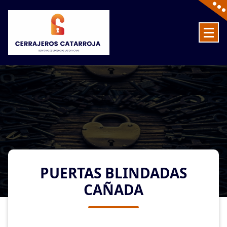
Skip
to
content
Cerrajeros en Catarroja las 24 Horas
PUERTAS BLINDADAS
CAÑADA