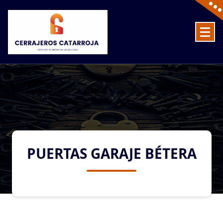
Skip
to
content
Cerrajeros en Catarroja las 24 Horas
PUERTAS GARAJE BÉTERA